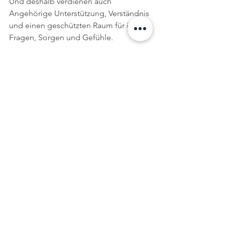
Und deshalb verdienen auch 
Angehörige Unterstützung, Verständnis 
und einen geschützten Raum für ihre 
Fragen, Sorgen und Gefühle.
Vielleicht ist genau jetzt der richtige 
Zeitpunkt, dir diesen Raum zu 
schenken.
Wenn du lernen möchtest, wie du 
deinen Angehörigen begleiten kannst, 
ohne selbst auszubrennen, wie du 
schwierige Situationen besser verstehst 
und wie trotz aller Herausforderungen 
wieder mehr Leichtigkeit, Verbindung 
und wertvolle Momente entstehen 
können, dann lade ich dich herzlich zu 
meinem Webinar ein.
Denn niemand sollte diesen Weg 