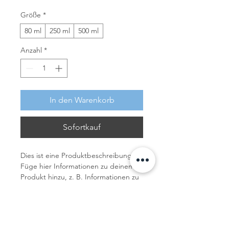
Größe
*
80 ml
250 ml
500 ml
Anzahl
*
In den Warenkorb
Sofortkauf
Dies ist eine Produktbeschreibung. 
Füge hier Informationen zu deinem 
Produkt hinzu, z. B. Informationen zu 
Größen und Materialien sowie 
allgemeine Pflege- und 
PRODUKTINFO
Reinigungshinweise.
Das ist ein Produktdetail. Füge hier