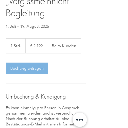
„Vergissmeinnicht“
Begleitung
1. Juli – 19. August 2026
2.199
Euro
1 Std.
1
€ 2.199
Beim Kunden
S
t
d
Buchung anfragen
Umbuchung & Kündigung
Es kann einmalig pro Person in Anspruch
genommen werden und ist verbindlich.
Nach der Buchung erhältst du eine
Bestätigungs-E-Mail mit allen Informationen