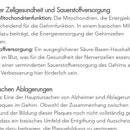
er Zellgesundheit und Sauerstoffversorgung
itochondrienfunktion:
 Die Mitochondrien, die Energiek
scheidend für die Gehirnfunktion. In einem basischen Mili
 dazu beiträgt, die Energieversorgung der Gehirnzellen 
en.
offversorgung:
 Ein ausgeglichener Säure-Basen-Haushalt
 im Blut, was für die Gesundheit der Nervenzellen essenzie
t einer verminderten Sauerstoffversorgung des Gehirns as
Verbesserung hier förderlich sein.
ischen Ablagerungen
:
 Eine der Hauptursachen von Alzheimer sind Ablageru
laques im Gehirn. Obwohl der Zusammenhang zwischen
nd der Bildung dieser Plaques noch nicht vollständig gek
 dass ein basisches Umfeld die Entgiftung und Ausschei
te dazu beitragen, die Plaquebildung zu verringern.