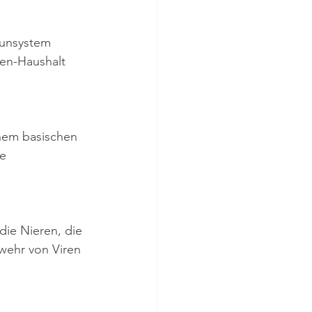
munsystem 
en-Haushalt 
inem basischen 
e 
ie Nieren, die 
wehr von Viren 