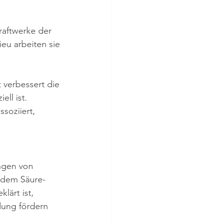
raftwerke der 
eu arbeiten sie 
 verbessert die 
ll ist. 
soziiert, 
ngen von 
 dem Säure-
lärt ist, 
dung fördern 