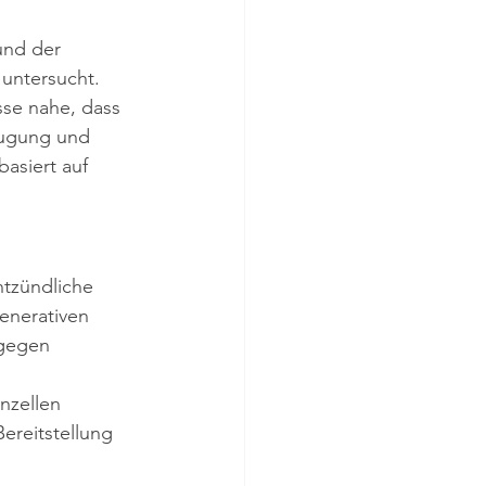
nd der 
untersucht. 
se nahe, dass 
eugung und 
asiert auf 
tzündliche 
enerativen 
ngegen 
nzellen 
ereitstellung 