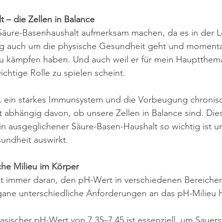
 – die Zellen in Balance
Säure-Basenhaushalt aufmerksam machen, da es in der 
ng auch um die physische Gesundheit geht und momentan 
u kämpfen haben. Und auch weil er für mein Hauptthem
chtige Rolle zu spielen scheint.
, ein starkes Immunsystem und die Vorbeugung chronisc
ft abhängig davon, ob unsere Zellen in Balance sind. Dies
n ausgeglichener Säure-Basen-Haushalt so wichtig ist un
sundheit auswirkt.
che Milieu im Körper
t immer daran, den pH-Wert in verschiedenen Bereichen 
ane unterschiedliche Anforderungen an das pH-Milieu 
basischer pH-Wert von 7,35–7,45 ist essenziell, um Sauers