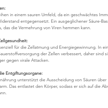
ren:
eihen in einem sauren Umfeld, da ein geschwächtes Im
iderstand entgegensetzt. Ein ausgeglichener Säure-Bas
ieu, das die Vermehrung von Viren hemmen kann.
ellgesundheit:
ssenziell für die Zellatmung und Energiegewinnung. In e
Sauerstoffversorgung der Zellen verbessert, daher sind si
ger gegen virale Attacken.
 die Entgiftungsorgane:
rnährung unterstützt die Ausscheidung von Säuren über d
rm. Das entlastet den Körper, sodass er sich auf die Ab
ann.