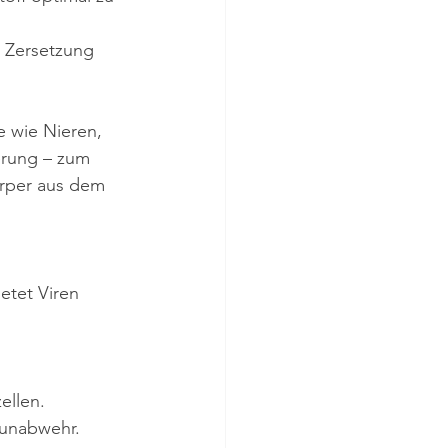
 Zersetzung 
 wie Nieren, 
erung – zum 
örper aus dem 
etet Viren 
llen. 
unabwehr.