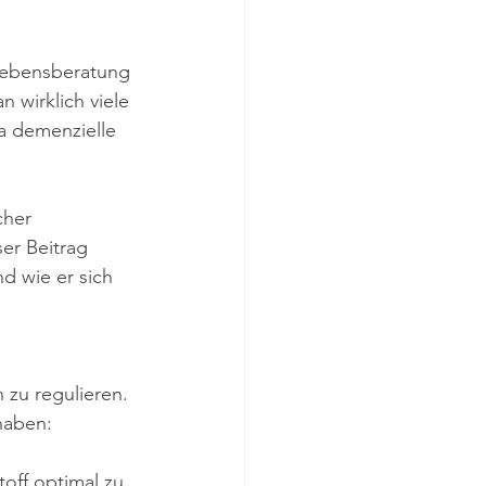
Lebensberatung 
wirklich viele 
a demenzielle 
her 
er Beitrag 
d wie er sich 
zu regulieren. 
haben:
toff optimal zu 