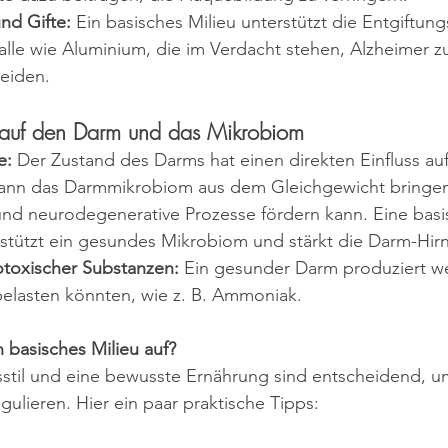
nd Gifte:
 Ein basisches Milieu unterstützt die Entgiftun
alle wie Aluminium, die im Verdacht stehen, Alzheimer zu
eiden.
te auf den Darm und das Mikrobiom
e:
 Der Zustand des Darms hat einen direkten Einfluss auf
ann das Darmmikrobiom aus dem Gleichgewicht bringen
d neurodegenerative Prozesse fördern kann. Eine basi
stützt ein gesundes Mikrobiom und stärkt die Darm-Hir
toxischer Substanzen:
 Ein gesunder Darm produziert we
belasten könnten, wie z. B. Ammoniak.
n basisches Milieu auf?
stil und eine bewusste Ernährung sind entscheidend, u
gulieren. Hier ein paar praktische Tipps: