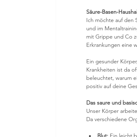
Säure-Basen-Haushalt
Ich möchte auf den 
und im Mentaltraini
mit Grippe und Co z
Erkrankungen eine wi
Ein gesunder Körper
Krankheiten ist da o
beleuchtet, warum ei
positiv auf deine Ge
Das saure und basis
Unser Körper arbeite
Da verschiedene Org
Blut:
 Ein leicht 