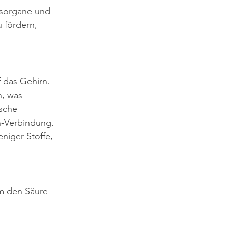
gsorgane und 
 fördern, 
 das Gehirn. 
, was 
sche 
n-Verbindung.
niger Stoffe, 
m den Säure-