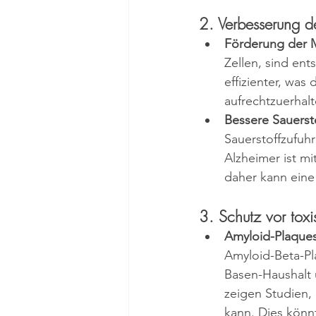
2. Verbesserung d
Förderung der M
Zellen, sind ent
effizienter, was
aufrechtzuerhalt
Bessere Sauerst
Sauerstoffzufuhr
Alzheimer ist mi
daher kann eine 
3. Schutz vor tox
Amyloid-Plaques
Amyloid-Beta-P
Basen-Haushalt u
zeigen Studien,
kann. Dies könn